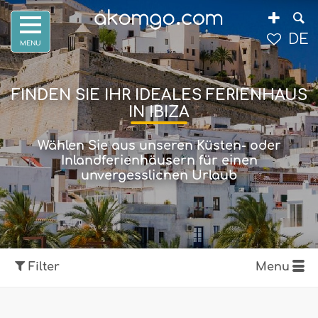
DE
FINDEN SIE IHR IDEALES FERIENHAUS
IN IBIZA
Wählen Sie aus unseren Küsten- oder
Inlandferienhäusern für einen
unvergesslichen Urlaub
Filter
Menu
Karte anzeigen