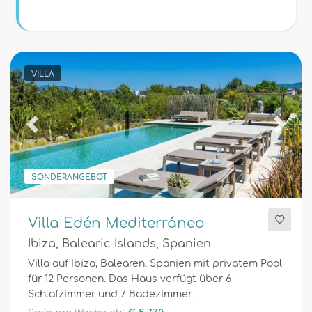
Bedingungen
Optionell
VILLA
Entfernungen
Previous
Next
SONDERANGEBOT
Komfort
Villa Edén Mediterráneo
Ibiza, Balearic Islands, Spanien
Dienste
Villa auf Ibiza, Balearen, Spanien mit privatem Pool
für 12 Personen. Das Haus verfügt über 6
Schlafzimmer und 7 Badezimmer.
Blicke