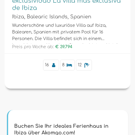
exclusividad La villa más exclusiva
de Ibiza
Ibiza, Balearic Islands, Spanien
Wunderschöne und luxuriöse Villa auf Ibiza,
Balearen, Spanien mit privatem Pool für 16
Personen. Die Villa befindet sich in einem
bewaldeten und bergigen Strandgebiet und ist 4
Preis pro Woche ab:
€ 39.794
km vom Strand entfernt.
16
8
12
Buchen Sie Ihr ideales Ferienhaus in
Ibiza über Akomgo.com!