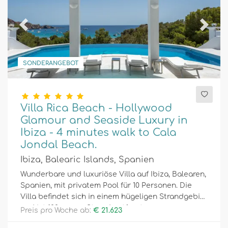
Previous
Next
SONDERANGEBOT
Villa Rica Beach - Hollywood
Glamour and Seaside Luxury in
Ibiza - 4 minutes walk to Cala
Jondal Beach.
Ibiza, Balearic Islands, Spanien
Wunderbare und luxuriöse Villa auf Ibiza, Balearen,
Spanien, mit privatem Pool für 10 Personen. Die
Villa befindet sich in einem hügeligen Strandgebiet
und ist 100 m vom Strand entfernt.
Preis pro Woche ab:
€ 21.623