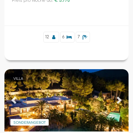
Preis pro Woche ab:
€ 5.770
Zusätzliche
12
6
7
VILLA
Previous
Next
SONDERANGEBOT