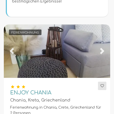
Bedingungen
bestmöglichen Ergebnisse!
Optionell
FERIENWOHNUNG
Entfernungen
Previous
Next
Komfort
Dienste
ENJOY CHANIA
Chania, Kreta, Griechenland
Ferienwohnung in Chania, Crete, Griechenland für
Blicke
2 Personen