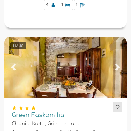
4
1
1
HAUS
Previous
Next
Green Faskomilia
Chania, Kreta, Griechenland