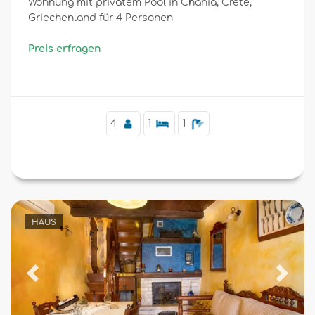
Wohnung mit privatem Pool in Chania, Crete,
Griechenland für 4 Personen
Preis erfragen
4
1
1
HAUS
Previous
Next