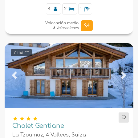
4
2
1
Valoración media
9,4
8 Valoraciones
CHALET
Previous
Next
Chalet Gentiane
La Tzoumaz, 4 Vallees, Suiza