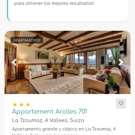
Condiciones
para obtener los mejores resultados!
Opciones
APARTAMENTO
Distancias
Previous
Next
Confort
Servicios
Appartement Arolles 701
La Tzoumaz, 4 Vallees, Suiza
Apartamento grande y clásico en La Tzoumaz, 4
Vistas