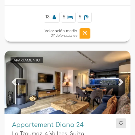
telesilla.
13
5
5
Valoración media
9,0
37 Valoraciones
APARTAMENTO
Previous
Next
Appartement Diana 24
La Tzoumaz, 4 Vallees, Suiza