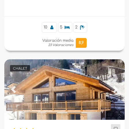
10
5
2
Valoración media
8,9
23 Valoraciones
CHALET
Previous
Next