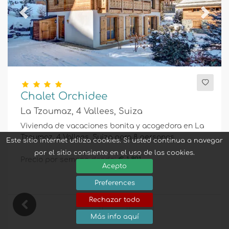
Previous
Next
Chalet Orchidee
La Tzoumaz, 4 Vallees, Suiza
Vivienda de vacaciones bonita y acogedora en La
Tzoumaz, 4 Vallees, Suiza para 8 personas
Este sitio internet utiliza cookies. Si usted continua a navegar
por el sitio consiente en el uso de las cookies.
Precio por semana desde:
€ 1.891
Acepto
Preferences
Rechazar todo
8
4
3
Más info aquí