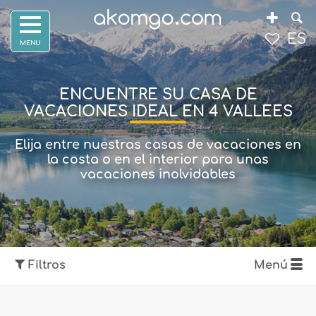
ES
ENCUENTRE SU CASA DE
VACACIONES IDEAL EN 4 VALLEES
Elija entre nuestras casas de vacaciones en
la costa o en el interior para unas
vacaciones inolvidables
Filtros
Menú
Listado de
Info. general sobre 4
alojamientos
Vallees