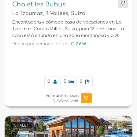
Chalet les Bubus
La Tzoumaz, 4 Vallees, Suiza
Encantadora y cómoda casa de vacaciones en La
Tzoumaz, Cuatro Valles, Suiza, para 12 personas. La
casa está situada en una zona montañosa y a 200
m de la pista de esquí.
Precio por semana desde:
€ 2.666
12
5
2
Valoración media
9,1
15 Valoraciones
CHALET