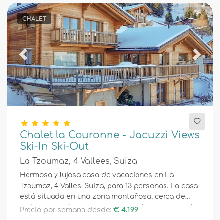
CHALET
Previous
Next
Chalet la Couronne - Jacuzzi Views
Ski-In Ski-Out
La Tzoumaz, 4 Vallees, Suiza
Hermosa y lujosa casa de vacaciones en La
Tzoumaz, 4 Valles, Suiza, para 13 personas. La casa
está situada en una zona montañosa, cerca de
restaurantes, bares y supermercados, a menos de
Precio por semana desde:
€ 4.199
50 m de la pista de esquí y a menos de 50 m del