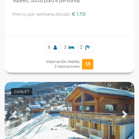
Vallees, Suiza para 6 personas
Precio por semana desde:
€ 1.731
Suplementario
6
3
2
Valoración media
9,8
3 Valoraciones
CHALET
Previous
Next