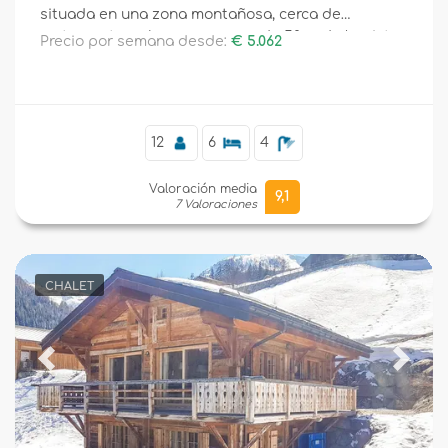
situada en una zona montañosa, cerca de
restaurantes y bares, a menos de 50 m de la pista
Precio por semana desde:
€ 5.062
de esquí y a menos de 50 m del telesilla.
12
6
4
Valoración media
9,1
7 Valoraciones
CHALET
Previous
Next