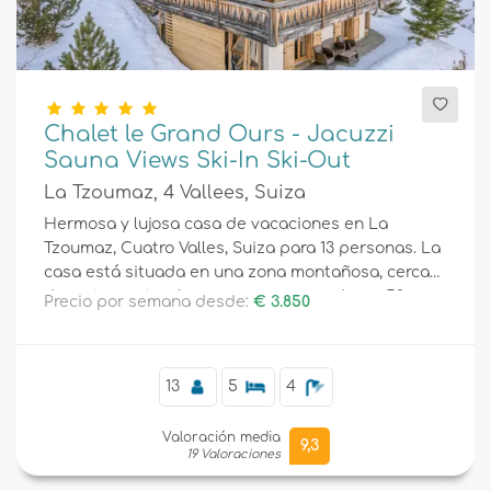
Chalet le Grand Ours - Jacuzzi
Sauna Views Ski-In Ski-Out
La Tzoumaz, 4 Vallees, Suiza
Hermosa y lujosa casa de vacaciones en La
Tzoumaz, Cuatro Valles, Suiza para 13 personas. La
casa está situada en una zona montañosa, cerca
de restaurantes, bares y supermercados, a 50 m
Precio por semana desde:
€ 3.850
de la pista de esquí y a 500 m del telesilla.
13
5
4
Valoración media
9,3
19 Valoraciones