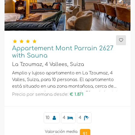
Previous
Next
Appartement Mont Parrain 2627
with Sauna
La Tzoumaz, 4 Vallees, Suiza
Amplio y lujoso apartamento en La Tzoumaz, 4
Valles, Suiza, para 10 personas. El apartamento
está situado en una zona montañosa, cerca de
restaurantes y bares, a menos de 50 m de la pista
Precio por semana desde:
€ 1.871
de esquí y a menos de 50 m del telesilla.
10
4
4
Valoración media
9,1