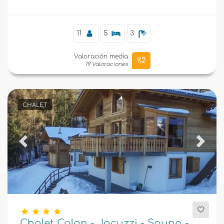
11
5
3
Valoración media
9,2
19 Valoraciones
CHALET
Previous
Next
Chalet Calon - Jacuzzi - Sauna -