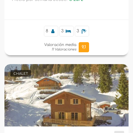
8
3
3
Valoración media
9,1
11 Valoraciones
CHALET
Previous
Next