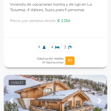
Vivienda de vacaciones bonita y de lujo en La
Tzoumaz, 4 Vallees, Suiza para 9 personas
Precio por semana desde:
€ 2.256
9
4
2
Valoración media
9,3
14 Valoraciones
CHALET
Previous
Next