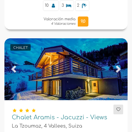
10
3
2
Valoración media
9,0
4 Valoraciones
CHALET
Previous
Next
Chalet Aramis - Jacuzzi - Views
La Tzoumaz, 4 Vallees, Suiza