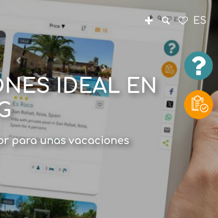
ES
NES IDEAL EN
G
rior para unas vacaciones