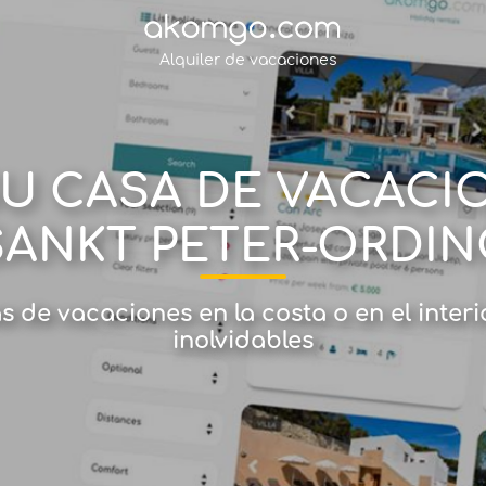
Alquiler de vacaciones
U CASA DE VACACIO
SANKT PETER-ORDIN
as de vacaciones en la costa o en el inte
inolvidables