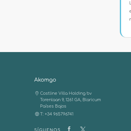
Akomgo
Costline Villa Holding bv
Torenlaan 9, 1261 GA, Blaricum
Países Bajos
T: +34 965796741
SÍGUENOS