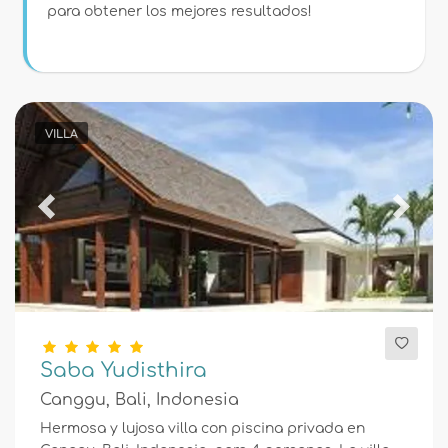
Condiciones
para obtener los mejores resultados!
Opciones
VILLA
Distancias
Previous
Next
Confort
Servicios
Saba Yudisthira
Canggu, Bali, Indonesia
Hermosa y lujosa villa con piscina privada en
Vistas