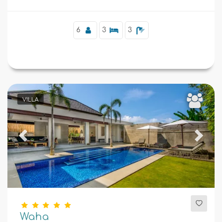
6
3
3
VILLA
Previous
Next
Waha