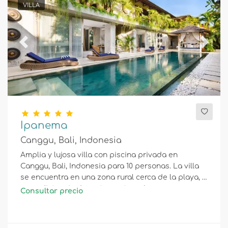
VILLA
Previous
Next
Ipanema
Canggu, Bali, Indonesia
Amplia y lujosa villa con piscina privada en
Canggu, Bali, Indonesia para 10 personas. La villa
se encuentra en una zona rural cerca de la playa, a
poca distancia de restaurantes y bares,
Consultar precio
supermercados y una cancha de tenis, y está a 25
m de la playa de Canggu.