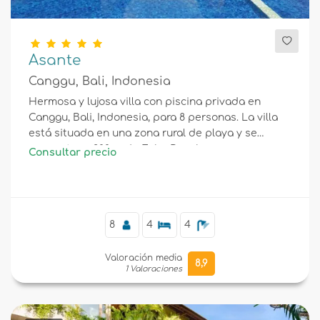
Asante
Canggu, Bali, Indonesia
Hermosa y lujosa villa con piscina privada en
Canggu, Bali, Indonesia, para 8 personas. La villa
está situada en una zona rural de playa y se
encuentra a 200 m de Echo Beach.
Consultar precio
8
4
4
Valoración media
8,9
1 Valoraciones