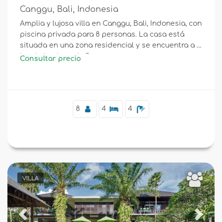
Canggu, Bali, Indonesia
Amplia y lujosa villa en Canggu, Bali, Indonesia, con
piscina privada para 8 personas. La casa está
situada en una zona residencial y se encuentra a 2
km de la playa de Berawa.
Consultar precio
8
4
4
VILLA
Previous
Next