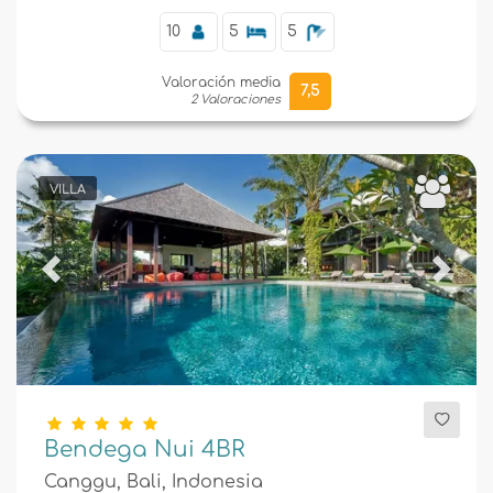
10
5
5
Valoración media
7,5
2 Valoraciones
VILLA
Previous
Next
Bendega Nui 4BR
Canggu, Bali, Indonesia