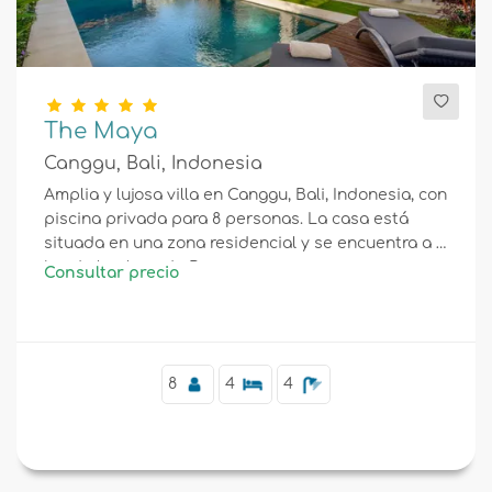
The Maya
Canggu, Bali, Indonesia
Amplia y lujosa villa en Canggu, Bali, Indonesia, con
piscina privada para 8 personas. La casa está
situada en una zona residencial y se encuentra a 2
km de la playa de Berawa.
Consultar precio
8
4
4