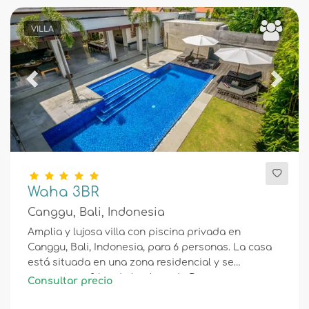
VILLA
Previous
Next
Waha 3BR
Canggu, Bali, Indonesia
Amplia y lujosa villa con piscina privada en
Canggu, Bali, Indonesia, para 6 personas. La casa
está situada en una zona residencial y se
encuentra a 2 km de la playa de Berawa.
Consultar precio