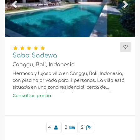
Previous
Next
Saba Sadewa
Canggu, Bali, Indonesia
Hermosa y lujosa villa en Canggu, Bali, Indonesia,
con piscina privada para 4 personas. La villa está
situada en una zona residencial, cerca de
restaurantes y bares, tiendas, supermercados y
Consultar precio
una cancha de tenis, a 1 km de la playa Batu Belig
y a 1 km del Océano Índico.
4
2
2