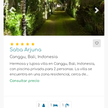
Previous
Next
Saba Arjuna
Canggu, Bali, Indonesia
Hermosa y lujosa villa en Canggu, Bali, Indonesia,
con piscina privada para 2 personas. La villa se
encuentra en una zona residencial, cerca de
restaurantes y bares, tiendas, supermercados y
Consultar precio
una cancha de tenis, y está a 1 km de la playa de
Batu Belig.
2
1
1