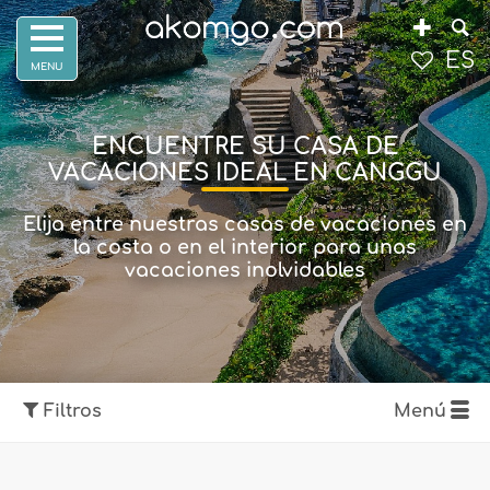
ES
ENCUENTRE SU CASA DE
VACACIONES IDEAL EN CANGGU
Elija entre nuestras casas de vacaciones en
la costa o en el interior para unas
vacaciones inolvidables
Filtros
Menú
Mostrar mapa