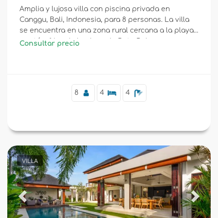
Amplia y lujosa villa con piscina privada en
Canggu, Bali, Indonesia, para 8 personas. La villa
se encuentra en una zona rural cercana a la playa
y está a 1 km de la playa de Batu Bolong.
Consultar precio
8
4
4
VILLA
Previous
Next