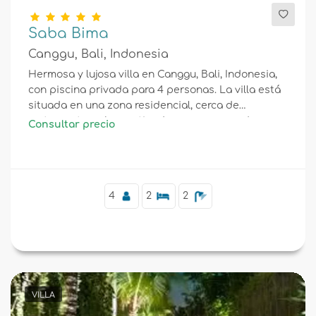
Saba Bima
Canggu, Bali, Indonesia
Hermosa y lujosa villa en Canggu, Bali, Indonesia,
con piscina privada para 4 personas. La villa está
situada en una zona residencial, cerca de
restaurantes y bares, tiendas, supermercados y
Consultar precio
una cancha de tenis, y se encuentra a 1 km de la
playa de Batu Belig.
4
2
2
VILLA