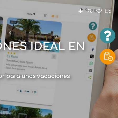
ES
NES IDEAL EN
rior para unas vacaciones