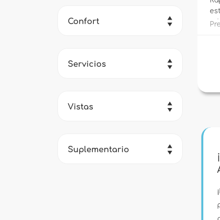
Rap
es
Confort
ur
P
Servicios
Vistas
Suplementario