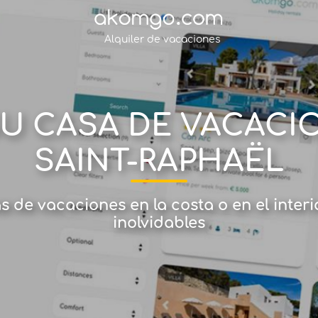
Alquiler de vacaciones
U CASA DE VACACIO
SAINT-RAPHAËL
as de vacaciones en la costa o en el inte
inolvidables