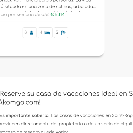
haël, Var, Francia para 8 personas. La villa
tá situada en una zona de colinas, arbolada y
bana cerca de la playa, a 4 km de la playa.
recio por semana desde:
€ 8.114
8
4
5
¡Reserve su casa de vacaciones ideal en S
Akomgo.com!
¡Es importante saberlo!
Las casas de vacaciones en Saint-Rap
provienen directamente del propietario o de un socio de alquile
proceso de reserva puede variar.