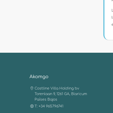
Akomgo
Costline Villa Holding bv
Torenlaan 9, 1261 GA, Blaricum
Países Bajos
T: +34 965796741