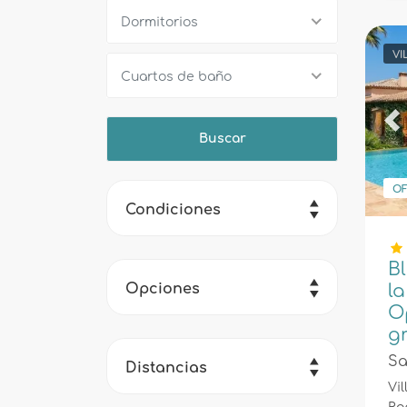
Dormitorios
VI
Cuartos de baño
Pr
OF
Condiciones
B
la
Opciones
O
g
Sa
Distancias
Vil