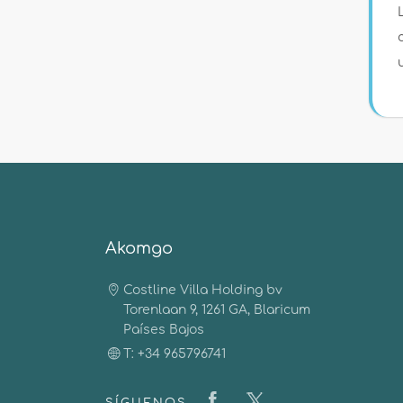
Akomgo
Costline Villa Holding bv
Torenlaan 9, 1261 GA, Blaricum
Países Bajos
T: +34 965796741
SÍGUENOS