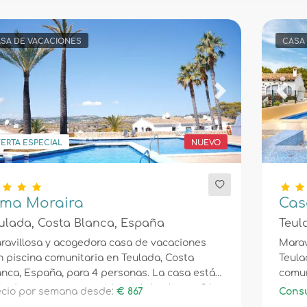
SA DE VACACIONES
CASA
evious
Next
Prev
ERTA ESPECIAL
NUEVO
lma Moraira
Cas
ulada, Costa Blanca, España
Teul
ravillosa y acogedora casa de vacaciones
Marav
n piscina comunitaria en Teulada, Costa
Teula
anca, España, para 4 personas. La casa está
comun
tuada en una zona residencial de playa a 3 km
situa
recio por semana desde:
€ 867
Consu
la playa.
resid