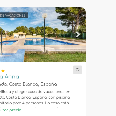
 DE VACACIONES
ious
Next
a Anna
ada, Costa Blanca, España
illosa y alegre casa de vacaciones en
da, Costa Blanca, España, con piscina
itaria para 4 personas. La casa está
da en una zona costera, montañosa y
ltar precio
encial, cerca de un campo de golf y a 2 km