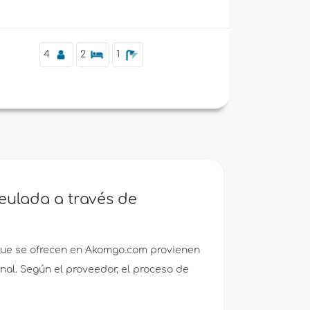
 playa de Benissa/Moraira.
4
2
1
eulada a través de
que se ofrecen en Akomgo.com provienen
nal. Según el proveedor, el proceso de