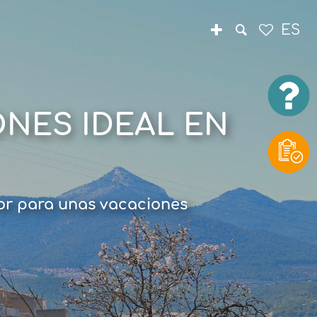
ES
NES IDEAL EN
rior para unas vacaciones