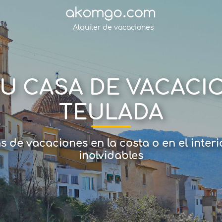
Alquiler de vacaciones
U CASA DE VACACIO
TEULADA
as de vacaciones en la costa o en el inte
inolvidables