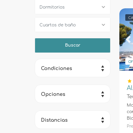
Dormitorios
CA
Cuartos de baño
Pr
OF
Condiciones
A
Opciones
Te
Ma
co
Bl
Distancias
si
P
de 