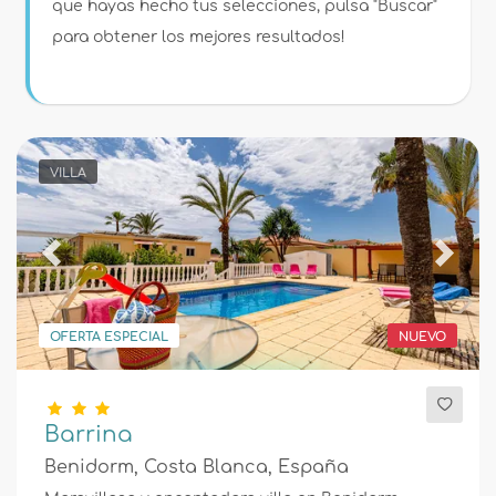
Condiciones
que hayas hecho tus selecciones, pulsa "Buscar"
para obtener los mejores resultados!
Opciones
VILLA
Distancias
Previous
Next
Confort
OFERTA ESPECIAL
NUEVO
Servicios
Barrina
Benidorm, Costa Blanca, España
Vistas