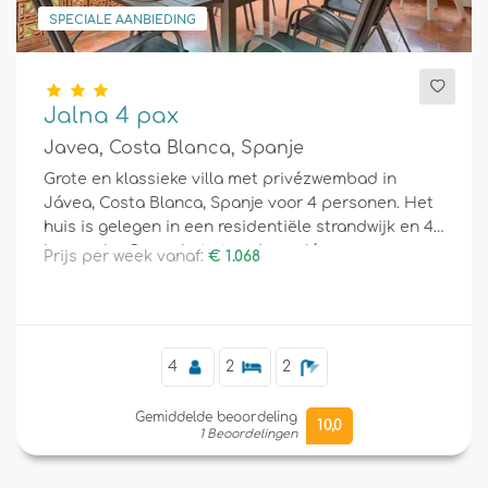
SPECIALE AANBIEDING
Jalna 4 pax
Javea, Costa Blanca, Spanje
Grote en klassieke villa met privézwembad in
Jávea, Costa Blanca, Spanje voor 4 personen. Het
huis is gelegen in een residentiële strandwijk en 4
km van La Grava, het strand van Jávea.
Prijs per week vanaf:
€ 1.068
4
2
2
Gemiddelde beoordeling
10,0
1 Beoordelingen