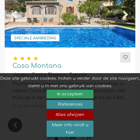
Previous
Next
SPECIALE AANBIEDING
Casa Montana
Javea, Costa Blanca, Spanje
Deze site gebruikt cookies. Indien u verder door de site navigeert,
Prachtige en sfeervolle villa met privézwembad in
stemt u in met ons gebruik van cookies.
Jávea, Costa Blanca, Spanje voor 10 personen. Het
Ik accepteer
huis ligt in een residentiële strandwijk en op 3 km
van Cala de la Barraca, het strand van Jávea.
Preferences
Prijs per week vanaf:
€ 2.127
Alles afwijzen
Meer info vindt u
hier
10
5
3