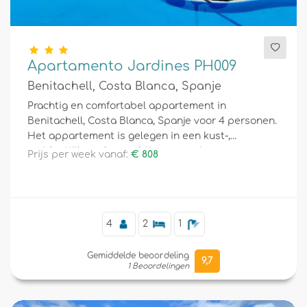
Apartamento Jardines PH009
Benitachell, Costa Blanca, Spanje
Prachtig en comfortabel appartement in
Benitachell, Costa Blanca, Spanje voor 4 personen.
Het appartement is gelegen in een kust-,
residentiële en bergachtige omgeving.
Prijs per week vanaf:
€ 808
4
2
1
Gemiddelde beoordeling
9,7
1 Beoordelingen