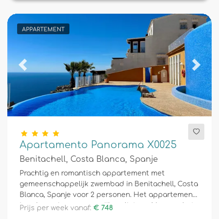
APPARTEMENT
Previous
Next
Apartamento Panorama X0025
Benitachell, Costa Blanca, Spanje
Prachtig en romantisch appartement met
gemeenschappelijk zwembad in Benitachell, Costa
Blanca, Spanje voor 2 personen. Het appartement
is gelegen in een woonwijk en ligt op 4 km van het
Prijs per week vanaf:
€ 748
strand.