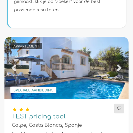
Voorwaarden
gemaakt, klik je op "Zoeken" voor de best
passende resultaten!
Optioneel
APPARTEMENT
Afstanden
Previous
Next
Comfort
SPECIALE AANBIEDING
Diensten
TEST pricing tool
Calpe, Costa Blanca, Spanje
Uitzichten