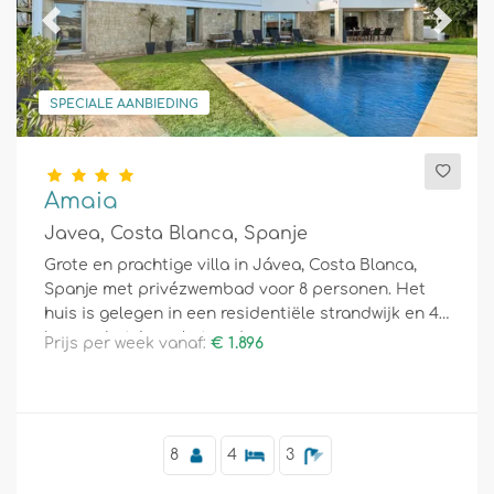
Previous
Next
SPECIALE AANBIEDING
Amaia
Javea, Costa Blanca, Spanje
Grote en prachtige villa in Jávea, Costa Blanca,
Spanje met privézwembad voor 8 personen. Het
huis is gelegen in een residentiële strandwijk en 4
km van het Arenal-strand.
Prijs per week vanaf:
€ 1.896
8
4
3