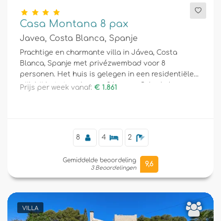
Casa Montana 8 pax
Javea, Costa Blanca, Spanje
Prachtige en charmante villa in Jávea, Costa
Blanca, Spanje met privézwembad voor 8
personen. Het huis is gelegen in een residentiële
wijk bij het strand en op 3 km van Cala de la
Prijs per week vanaf:
€ 1.861
Barraca, het strand van Jávea.
8
4
2
Gemiddelde beoordeling
9,6
3 Beoordelingen
VILLA