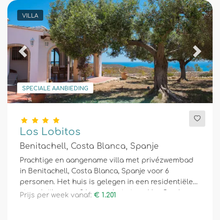
VILLA
Previous
Next
SPECIALE AANBIEDING
Los Lobitos
Benitachell, Costa Blanca, Spanje
Prachtige en aangename villa met privézwembad
in Benitachell, Costa Blanca, Spanje voor 6
personen. Het huis is gelegen in een residentiële
strandwijk en op 3 km van het strand La Cumbre
Prijs per week vanaf:
€ 1.201
del Sol.