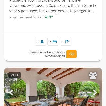
Prachtig en comfortabel appartement met
verwarmd zwembad in Calpe, Costa Blanca, Spanje
voor 6 personen. Het appartement is gelegen in
een residentiële en bergachtige strandomgeving, 3
Prijs per week vanaf:
€ 32
Aanvullend
km van La Granadella, Javea strand en 10 km van
Javea.
6
5
2
Gemiddelde beoordeling
10,0
1 Beoordelingen
VILLA
Previous
Next