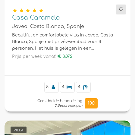
Casa Caramelo
Javea, Costa Blanca, Spanje
Beautiful en comfortabele villa in Javea, Costa
Blanca, Spanje met privézwembad voor 8
personen. Het huis is gelegen in een
heuvelachtige en residentiële omgeving.
Prijs per week vanaf:
€ 3.072
8
4
4
Gemiddelde beoordeling
10,0
2 Beoordelingen
VILLA