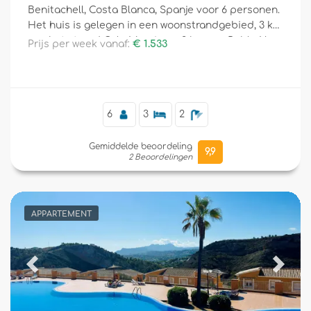
Benitachell, Costa Blanca, Spanje voor 6 personen.
Het huis is gelegen in een woonstrandgebied, 3 km
van het strand Cala Moraig en 3 km van Poble Nou
Prijs per week vanaf:
€ 1.533
de Benitachell.
6
3
2
Gemiddelde beoordeling
9,9
2 Beoordelingen
APPARTEMENT
Previous
Next