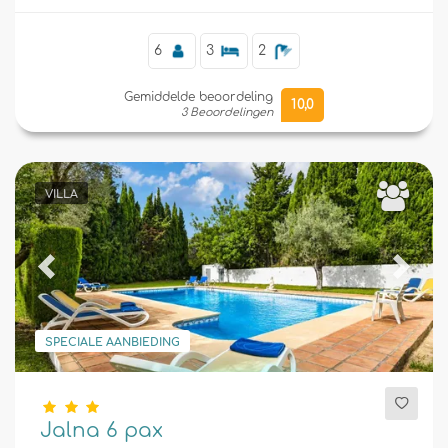
6
3
2
Gemiddelde beoordeling
10,0
3 Beoordelingen
VILLA
Previous
Next
SPECIALE AANBIEDING
Jalna 6 pax