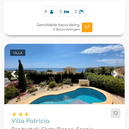
4
2
2
Gemiddelde beoordeling
9,7
4 Beoordelingen
VILLA
Previous
Next
Villa Patricia