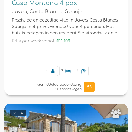
Casa Montana 4 pax
Javea, Costa Blanca, Spanje
Prachtige en gezellige villa in Javea, Costa Blanca,
Spanje met privézwembad voor 4 personen. Het
huis is gelegen in een residentiële strandwijk en op
3 km van Cala de la Barraca, het strand van Javea.
Prijs per week vanaf:
€ 1.109
4
2
2
Gemiddelde beoordeling
9,6
3 Beoordelingen
VILLA