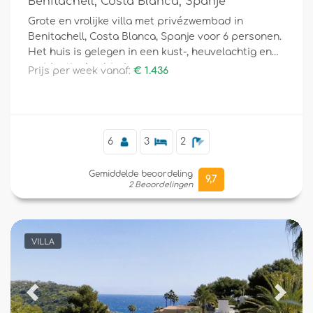
Benitachell, Costa Blanca, Spanje
Grote en vrolijke villa met privézwembad in
Benitachell, Costa Blanca, Spanje voor 6 personen.
Het huis is gelegen in een kust-, heuvelachtig en
residentieel gebied.
Prijs per week vanaf:
€ 1.436
6
3
2
Gemiddelde beoordeling
9,7
2 Beoordelingen
VILLA
Previous
Next