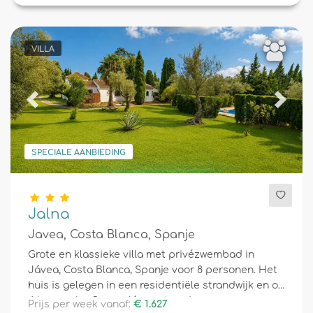
VILLA
Previous
Next
SPECIALE AANBIEDING
Jalna
Javea, Costa Blanca, Spanje
Grote en klassieke villa met privézwembad in
Jávea, Costa Blanca, Spanje voor 8 personen. Het
huis is gelegen in een residentiële strandwijk en op
4 km van La Grava, Jávea strand.
Prijs per week vanaf:
€ 1.627