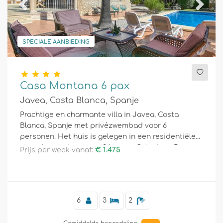
Previous
Next
SPECIALE AANBIEDING
Casa Montana 6 pax
Javea, Costa Blanca, Spanje
Prachtige en charmante villa in Javea, Costa
Blanca, Spanje met privézwembad voor 6
personen. Het huis is gelegen in een residentiële
strandomgeving en op 3 km van Cala de la Barraca,
Prijs per week vanaf:
€ 1.475
het strand van Javea.
6
3
2