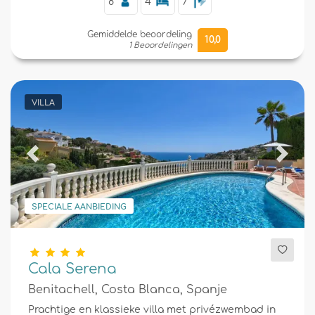
8
4
7
Gemiddelde beoordeling
10,0
1 Beoordelingen
VILLA
Previous
Next
SPECIALE AANBIEDING
Cala Serena
Benitachell, Costa Blanca, Spanje
Prachtige en klassieke villa met privézwembad in