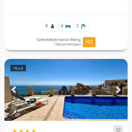
8
4
2
Gemiddelde beoordeling
10,0
1 Beoordelingen
VILLA
Previous
Next