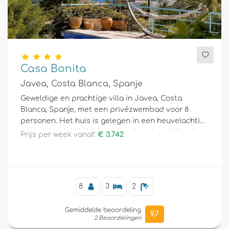
Casa Bonita
Javea, Costa Blanca, Spanje
Geweldige en prachtige villa in Javea, Costa
Blanca, Spanje, met een privézwembad voor 8
personen. Het huis is gelegen in een heuvelachtig
woongebied dichtbij het strand, in de nabijheid
Prijs per week vanaf:
€ 3.742
van restaurants en bars, en op 500 m van het La
Barraca-strand.
8
3
2
Gemiddelde beoordeling
9,7
2 Beoordelingen