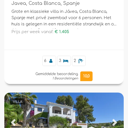
Javea, Costa Blanca, Spanje
Grote en klassieke villa in Jávea, Costa Blanca,
Spanje met privé zwembad voor 6 personen. Het
huis is gelegen in een residentiële strandwijk en op
4 km van La Grava, Jávea strand.
Prijs per week vanaf:
€ 1.405
6
3
2
Gemiddelde beoordeling
10,0
1 Beoordelingen
VILLA
Previous
Next