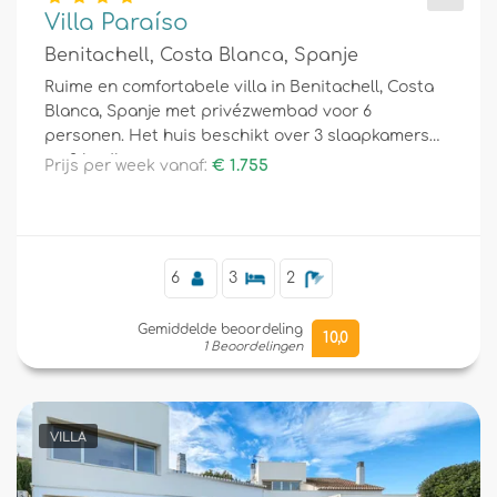
Villa Paraíso
Benitachell, Costa Blanca, Spanje
Ruime en comfortabele villa in Benitachell, Costa
Blanca, Spanje met privézwembad voor 6
personen. Het huis beschikt over 3 slaapkamers
en 2 badkamers.
Prijs per week vanaf:
€ 1.755
6
3
2
Gemiddelde beoordeling
10,0
1 Beoordelingen
VILLA