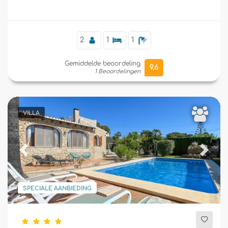
2
1
1
Gemiddelde beoordeling
9,6
1 Beoordelingen
VILLA
Previous
Next
SPECIALE AANBIEDING