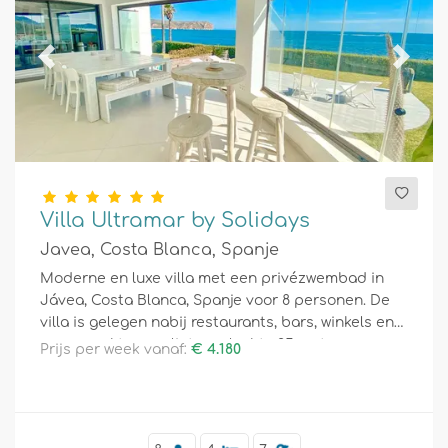
Previous
Next
Villa Ultramar by Solidays
Javea, Costa Blanca, Spanje
Moderne en luxe villa met een privézwembad in
Jávea, Costa Blanca, Spanje voor 8 personen. De
villa is gelegen nabij restaurants, bars, winkels en
supermarkten, en ligt op slechts 25 meter van
Prijs per week vanaf:
€ 4.180
Arenal Strand.