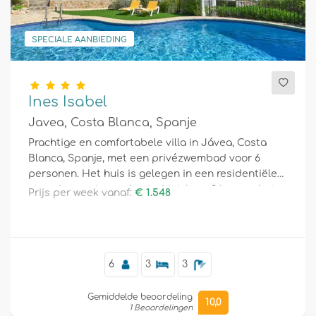
SPECIALE AANBIEDING
Ines Isabel
Javea, Costa Blanca, Spanje
Prachtige en comfortabele villa in Jávea, Costa
Blanca, Spanje, met een privézwembad voor 6
personen. Het huis is gelegen in een residentiële
strandomgeving en bevindt zich op 3 km van het
Prijs per week vanaf:
€ 1.548
strand El Arenal, Jávea.
6
3
3
Gemiddelde beoordeling
10,0
1 Beoordelingen