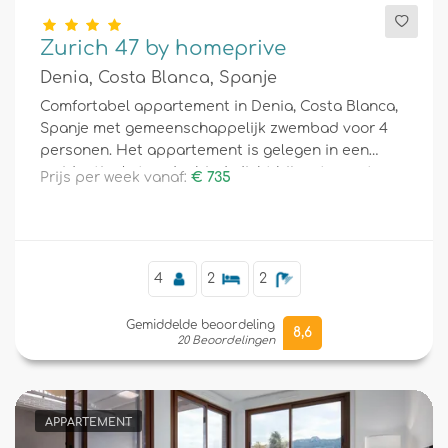
Zurich 47 by homeprive
Denia, Costa Blanca, Spanje
Comfortabel appartement in Denia, Costa Blanca,
Spanje met gemeenschappelijk zwembad voor 4
personen. Het appartement is gelegen in een
residentieel strandgebied, dicht bij restaurants,
Prijs per week vanaf:
€ 735
bars, supermarkten, en slechts 25 meter van het
strand.
4
2
2
Gemiddelde beoordeling
8,6
20 Beoordelingen
APPARTEMENT