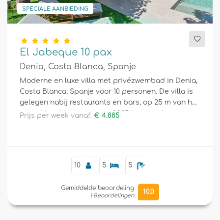
SPECIALE AANBIEDING
El Jabeque 10 pax
Denia, Costa Blanca, Spanje
Moderne en luxe villa met privézwembad in Denia,
Costa Blanca, Spanje voor 10 personen. De villa is
gelegen nabij restaurants en bars, op 25 m van het
strand Les Marines en op 0,025 km van de
Prijs per week vanaf:
€ 4.885
Middellandse Zee.
10
5
5
Gemiddelde beoordeling
10,0
1 Beoordelingen