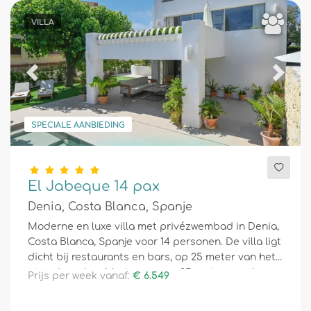
VILLA
Previous
Next
SPECIALE AANBIEDING
El Jabeque 14 pax
Denia, Costa Blanca, Spanje
Moderne en luxe villa met privézwembad in Denia,
Costa Blanca, Spanje voor 14 personen. De villa ligt
dicht bij restaurants en bars, op 25 meter van het
strand van Les Marines en op 25 meter van de
Prijs per week vanaf:
€ 6.549
Middellandse Zee.