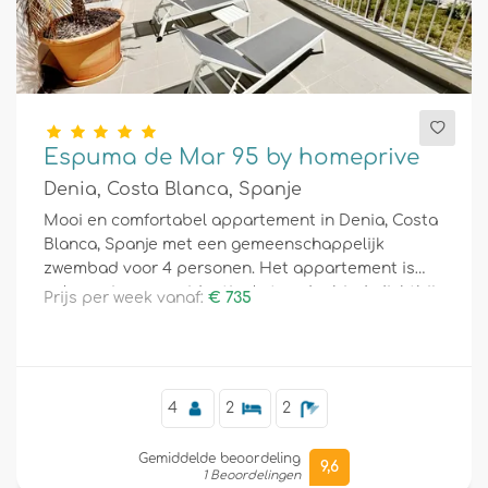
Espuma de Mar 95 by homeprive
Denia, Costa Blanca, Spanje
Mooi en comfortabel appartement in Denia, Costa
Blanca, Spanje met een gemeenschappelijk
zwembad voor 4 personen. Het appartement is
gelegen in een residentieel strandgebied, dichtbij
Prijs per week vanaf:
€ 735
restaurants, bars en supermarkten, en is slechts
25 m van het strand.
4
2
2
Gemiddelde beoordeling
9,6
1 Beoordelingen