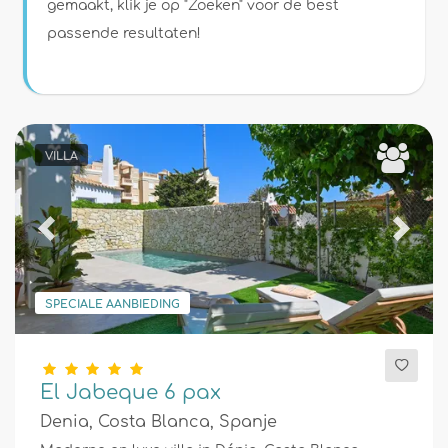
Voorwaarden
gemaakt, klik je op "Zoeken" voor de best
passende resultaten!
Optioneel
VILLA
Afstanden
Previous
Next
Comfort
SPECIALE AANBIEDING
Diensten
El Jabeque 6 pax
Denia, Costa Blanca, Spanje
Uitzichten