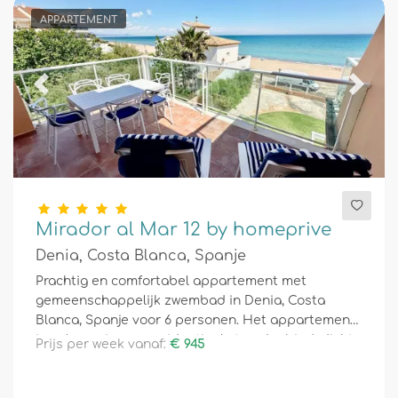
APPARTEMENT
Previous
Next
Mirador al Mar 12 by homeprive
Denia, Costa Blanca, Spanje
Prachtig en comfortabel appartement met
gemeenschappelijk zwembad in Denia, Costa
Blanca, Spanje voor 6 personen. Het appartement
is gelegen in een residentieel strandgebied, dicht
Prijs per week vanaf:
€ 945
bij restaurants, bars en supermarkten, en ligt op
25 m van het strand.