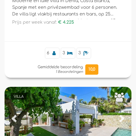
Moderne en luxe villa in Dénia, Costa Blanca,
Spanje met een privézwembad voor 6 personen.
De villa ligt vlakbij restaurants en bars, op 25
meter van het strand van Les Marines en op 25
Prijs per week vanaf:
€ 4.225
Aanvullend
meter van de Middellandse Zee.
6
3
3
Gemiddelde beoordeling
10,0
1 Beoordelingen
VILLA
Previous
Next