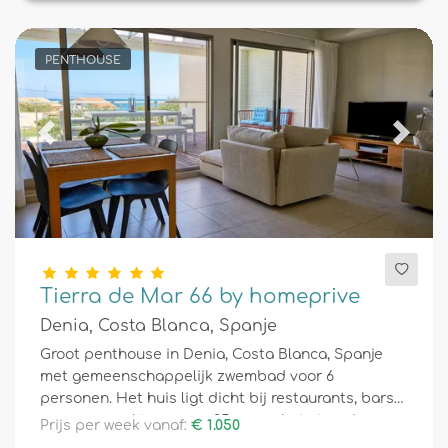
PENTHOUSE
Previous
Next
Tierra de Mar 66 by homeprive
Denia, Costa Blanca, Spanje
Groot penthouse in Denia, Costa Blanca, Spanje
met gemeenschappelijk zwembad voor 6
personen. Het huis ligt dicht bij restaurants, bars
en supermarkten en op 25 m van het strand.
Prijs per week vanaf:
€ 1.050