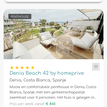
PENTHOUSE
Previous
Next
Denia Beach 42 by homeprive
Denia, Costa Blanca, Spanje
Mooie en comfortabele penthouse in Denia, Costa
Blanca, Spanje, met een gemeenschappelijk
zwembad voor 4 personen. Het huis is gelegen in
een residentieel strandgebied, dicht bij
Prijs per week vanaf:
€ 840