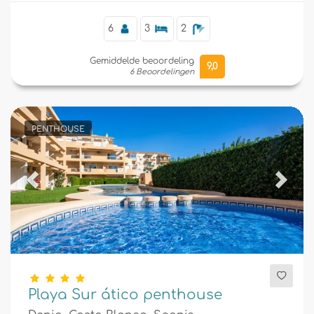
6
3
2
Gemiddelde beoordeling
9,0
6 Beoordelingen
PENTHOUSE
Previous
Next
Playa Sur ático penthouse