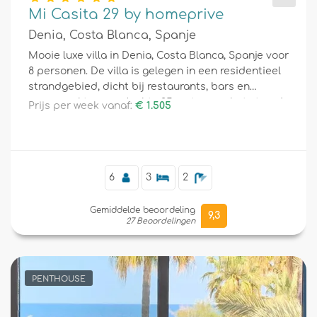
Mi Casita 29 by homeprive
Denia, Costa Blanca, Spanje
Mooie luxe villa in Denia, Costa Blanca, Spanje voor
8 personen. De villa is gelegen in een residentieel
strandgebied, dicht bij restaurants, bars en
supermarkten, en slechts 25 meter van het strand.
Prijs per week vanaf:
€ 1.505
6
3
2
Gemiddelde beoordeling
9,3
27 Beoordelingen
PENTHOUSE