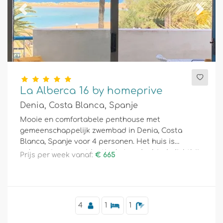
Previous
Next
La Alberca 16 by homeprive
Denia, Costa Blanca, Spanje
Mooie en comfortabele penthouse met
gemeenschappelijk zwembad in Denia, Costa
Blanca, Spanje voor 4 personen. Het huis is
gelegen in een residentieel strandgebied, dichtbij
Prijs per week vanaf:
€ 665
restaurants, bars en supermarkten, en op 25 meter
van het strand.
4
1
1