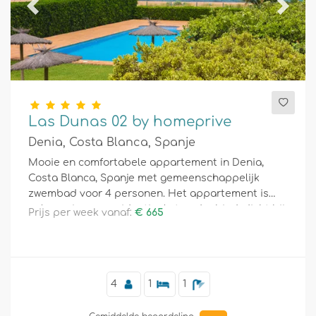
Previous
Next
Las Dunas 02 by homeprive
Denia, Costa Blanca, Spanje
Mooie en comfortabele appartement in Denia,
Costa Blanca, Spanje met gemeenschappelijk
zwembad voor 4 personen. Het appartement is
gelegen in een residentieel strandgebied, dicht bij
Prijs per week vanaf:
€ 665
restaurants, bars en supermarkten, en op slechts
25 meter van het strand.
4
1
1