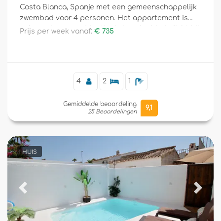
Costa Blanca, Spanje met een gemeenschappelijk
zwembad voor 4 personen. Het appartement is
gelegen in een residentieel strandgebied, dicht bij
Prijs per week vanaf:
€ 735
restaurants en bars, supermarkten en een
tennisbaan, en is slechts 25 meter van het strand
verwijderd.
4
2
1
Gemiddelde beoordeling
9,1
25 Beoordelingen
HUIS
Previous
Next