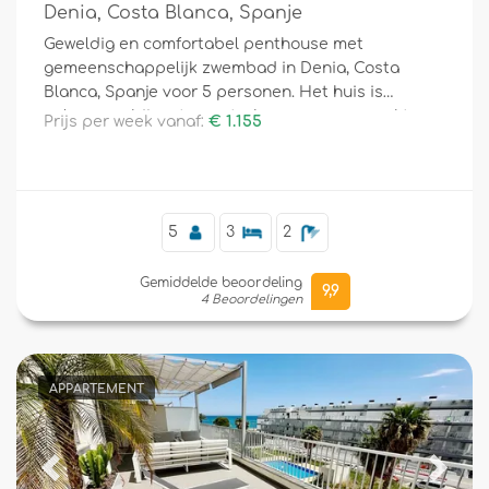
Denia, Costa Blanca, Spanje
Geweldig en comfortabel penthouse met
gemeenschappelijk zwembad in Denia, Costa
Blanca, Spanje voor 5 personen. Het huis is
gelegen nabij restaurants, bars en supermarkten
Prijs per week vanaf:
€ 1.155
en bevindt zich op 25 meter van het strand.
5
3
2
Gemiddelde beoordeling
9,9
4 Beoordelingen
APPARTEMENT
Previous
Next