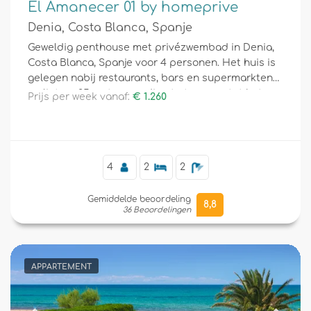
El Amanecer 01 by homeprive
Denia, Costa Blanca, Spanje
Geweldig penthouse met privézwembad in Denia,
Costa Blanca, Spanje voor 4 personen. Het huis is
gelegen nabij restaurants, bars en supermarkten
en ligt op 25 meter van directe toegang tot het
Prijs per week vanaf:
€ 1.260
strand.
4
2
2
Gemiddelde beoordeling
8,8
36 Beoordelingen
APPARTEMENT