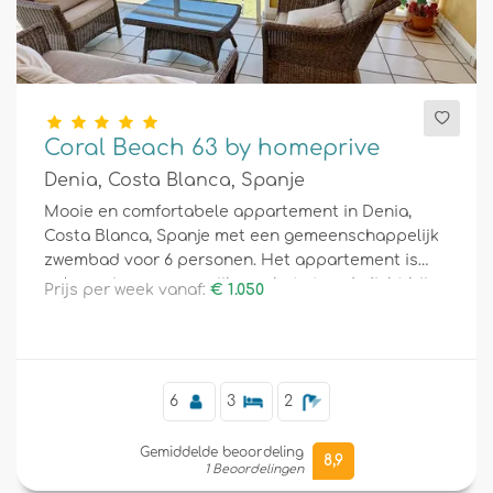
Coral Beach 63 by homeprive
Denia, Costa Blanca, Spanje
Mooie en comfortabele appartement in Denia,
Costa Blanca, Spanje met een gemeenschappelijk
zwembad voor 6 personen. Het appartement is
gelegen in een woonwijk aan het strand, dicht bij
Prijs per week vanaf:
€ 1.050
restaurants, bars, en supermarkten, en is slechts
25 meter van het strand.
6
3
2
Gemiddelde beoordeling
8,9
1 Beoordelingen