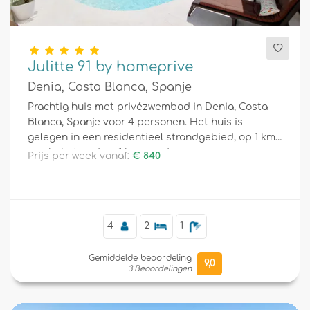
Julitte 91 by homeprive
Denia, Costa Blanca, Spanje
Prachtig huis met privézwembad in Denia, Costa
Blanca, Spanje voor 4 personen. Het huis is
gelegen in een residentieel strandgebied, op 1 km
van het strand en 1 km van de zee.
Prijs per week vanaf:
€ 840
4
2
1
Gemiddelde beoordeling
9,0
3 Beoordelingen