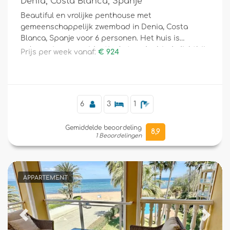
Denia, Costa Blanca, Spanje
Beautiful en vrolijke penthouse met
gemeenschappelijk zwembad in Denia, Costa
Blanca, Spanje voor 6 personen. Het huis is
gelegen in een residentieel strandgebied, dichtbij
Prijs per week vanaf:
€ 924
restaurants, bars en supermarkten, en ligt op 500
m van het strand Les Bovetes.
6
3
1
Gemiddelde beoordeling
8,9
1 Beoordelingen
APPARTEMENT
Previous
Next