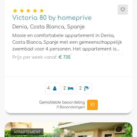
Victoria 80 by homeprive
Denia, Costa Blanca, Spanje
Mooie en comfortabele appartement in Denia,
Costa Blanca, Spanje met een gemeenschappelijk
zwembad voor 4 personen. Het appartement is
gelegen in een residentieel strandgebied, dicht bij
Prijs per week vanaf:
€ 735
restaurants en bars, winkels en supermarkten, en
op 200 m van het strand.
4
2
2
Gemiddelde beoordeling
9,1
11 Beoordelingen
APPARTEMENT