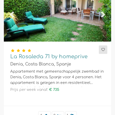
Previous
Next
La Rosaleda 71 by homeprive
Denia, Costa Blanca, Spanje
Appartement met gemeenschappelijk zwembad in
Denia, Costa Blanca, Spanje voor 4 personen. Het
appartement is gelegen in een residentieel
strandgebied, dicht bij restaurants en bars,
Prijs per week vanaf:
€ 735
supermarkten en een tennisbaan, en is 200 m van
het strand.