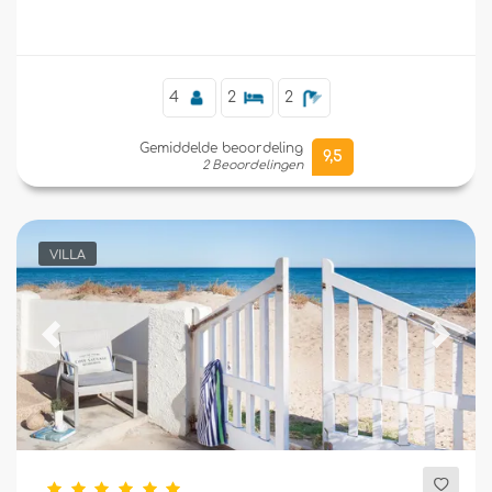
restaurants, bars en supermarkten, en op 25 meter
van het strand.
4
2
2
Gemiddelde beoordeling
9,5
2 Beoordelingen
VILLA
Previous
Next