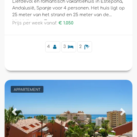
Liefdevol en romantisch vakantiehuis in Estepona,
Andalusië, Spanje voor 4 personen. Het huis ligt op
25 meter van het strand en 25 meter van de
Middellandse Zee.
Aanvullend
Prijs per week vanaf:
€ 1.050
4
3
2
APPARTEMENT
Previous
Next