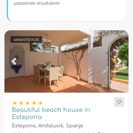
Voorwaarden
passende resultaten!
Optioneel
VAKANTIEHUIS
Afstanden
Previous
Next
Comfort
Diensten
Beautiful beach house in
Estepona
Estepona, Andalusië, Spanje
Uitzichten