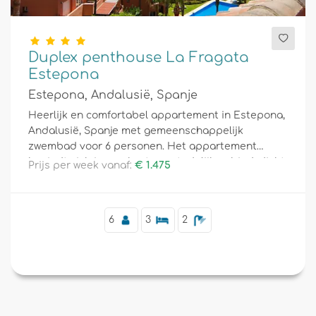
Duplex penthouse La Fragata
Estepona
Estepona, Andalusië, Spanje
Heerlijk en comfortabel appartement in Estepona,
Andalusië, Spanje met gemeenschappelijk
zwembad voor 6 personen. Het appartement
bevindt zich in een kust- en stedelijk gebied, dicht
Prijs per week vanaf:
€ 1.475
bij restaurants en bars, winkels en supermarkten
en op 1 km van het strand Playa del Cristo.
6
3
2