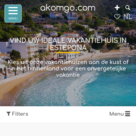
NL
VIND UW IDEALE VAKANTIEHUIS IN
ESTEPONA
Kies uit onze vakantiehuizen aan de kust of
in het binnenland voor een onvergetelijke
vakantie
Filters
Menu
Toon kaart
Filters