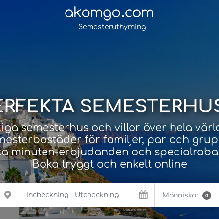
Semesteruthyrning
PERFEKTA SEMESTERH
iga semesterhus och villor över hela vär
esterbostäder för familjer, par och gru
ta minuten-erbjudanden och specialraba
Boka tryggt och enkelt online
Människor
0