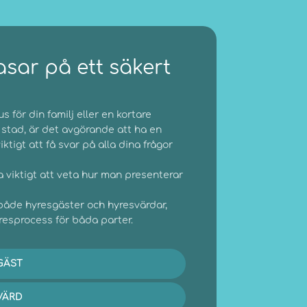
asar på ett säkert
 för din familj eller en kortare
 stad, är det avgörande att ha en
ktigt att få svar på alla dina frågor
ka viktigt att veta hur man presenterar
 både hyresgäster och hyresvärdar,
yresprocess för båda parter.
GÄST
VÄRD