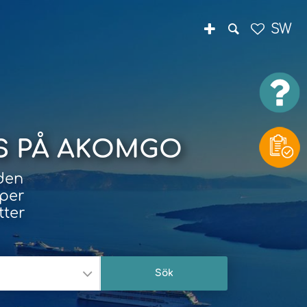
SW
US PÅ AKOMGO
lden
pper
tter