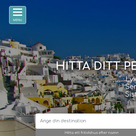
HITTA DITT 
Lyx
Sem
Sis
Hitta ett fritidshus efter namn