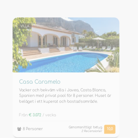
VILLA
Casa Caramelo
Vacker och bekväm villa i Javea, Costa Blanca,
Spanien med privat pool för 8 personer. Huset är
beläget i ett kuperat och bostadsområde.
Från
€ 3.072
/ vecka
Genomsnittligt betyg
8 Personer
10,0
2 Recensioner