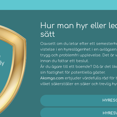
Hur man hyr eller le
sätt
Oavsett om du letar efter ett semesterhus
vistelse i en hyreslägenhet i en avlägsen
trygg och problemfri upplevelse. Det är vi
innan du fattar ett beslut.
Är du ägare till ett boende? Då är det li
sin fastighet för potentiella gäster.
Akomgo.com
erbjuder värdefulla råd för
vilket säkerställer en säker och trevlig h
HYRES
HYRES