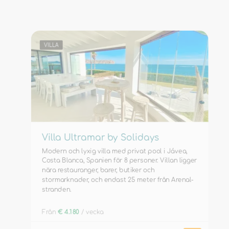
VILLA
Villa Ultramar by Solidays
Modern och lyxig villa med privat pool i Jávea,
Costa Blanca, Spanien för 8 personer. Villan ligger
nära restauranger, barer, butiker och
stormarknader, och endast 25 meter från Arenal-
stranden.
Från
€ 4.180
/ vecka