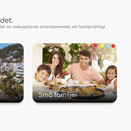
det.
er en avkopplande strandsemester, ett familjevänligt
Små familjer