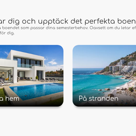
lar dig och upptäck det perfekta boen
ta boendet som passar dina semesterbehov. Oavsett om du letar eft
för dig.
ga hem
På stranden