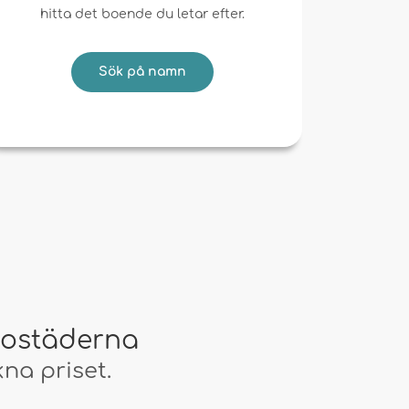
hitta det boende du letar efter.
Sök på namn
bostäderna
na priset.