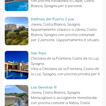
con piscina riscaldata a Calpe, Costa
Blanca, Spagna per 6 persone.
L'appartamento si trova in una zona
residenziale e montuosa vicino alla
Delfines del Puerto 2 pax
spiaggia, a 3 km dalla spiaggia di La
Javea, Costa Blanca, Spagna
Granadella, Javea e a 10 km da Javea....
Appartamento classico a Jávea, Costa
Blanca, Spagna con piscina comunale
per 2 persone. L'appartamento è situato
in una zona residenziale vicino alla
spiaggia, a pochi passi da ristoranti e
San Paul
bar, negozi e supermercati, a 200 m dalla
Chiclana de la Frontera, Costa de la Luz,
spiaggia di La Grava, Puerto, Jávea e a
Spagna
0,2 km dal Mediterráneo, Jávea....
Villa a Chiclana de la Frontera, Costa de
la Luz, Spagna, con piscina privata per 6
persone. La casa è situata in una zona
rurale vicino alla spiaggia, a 3 km dalla
Las Gaviotas III
spiaggia di La Barrosa e a 5 km da La
Javea, Costa Blanca, Spagna
Barrosa....
Meraviglioso e accogliente monolocale
con piscina comune a Xàbia, Costa