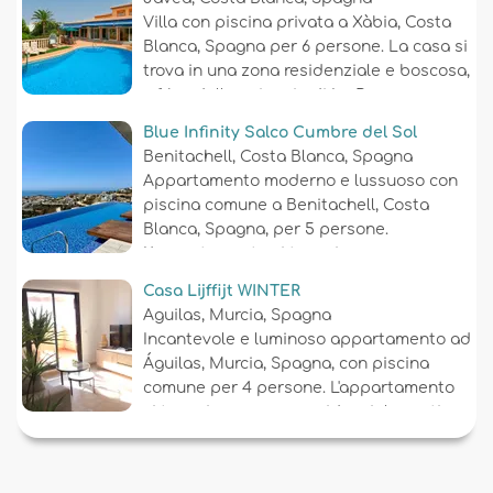
Villa con piscina privata a Xàbia, Costa
Blanca, Spagna per 6 persone. La casa si
trova in una zona residenziale e boscosa,
a 1 km dalla spiaggia di La Barraca,
Xàbia....
Blue Infinity Salco Cumbre del Sol
Benitachell, Costa Blanca, Spagna
Appartamento moderno e lussuoso con
piscina comune a Benitachell, Costa
Blanca, Spagna, per 5 persone.
L'appartamento si trova in una zona
residenziale vicino alla spiaggia, a 3 km
Casa Lijffijt WINTER
dalla spiaggia Cala Moraig di Benitachell
Aguilas, Murcia, Spagna
e a 5 km da Benitachell....
Incantevole e luminoso appartamento ad
Águilas, Murcia, Spagna, con piscina
comune per 4 persone. L'appartamento
si trova in una zona residenziale costiera
e collinare ed è a 1 km dalla spiaggia
Playa del Arroz / Calabardina....