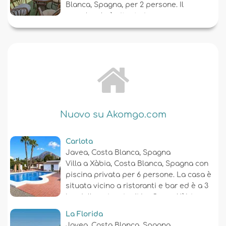
Blanca, Spagna, per 2 persone. Il
monolocale è situato in una zona
residenziale vicino alla spiaggia....
Nuovo su Akomgo.com
Carlota
Javea, Costa Blanca, Spagna
Villa a Xàbia, Costa Blanca, Spagna con
piscina privata per 6 persone. La casa è
situata vicino a ristoranti e bar ed è a 3
km dalla spiaggia di La Grava, Xàbia....
La Florida
Javea, Costa Blanca, Spagna