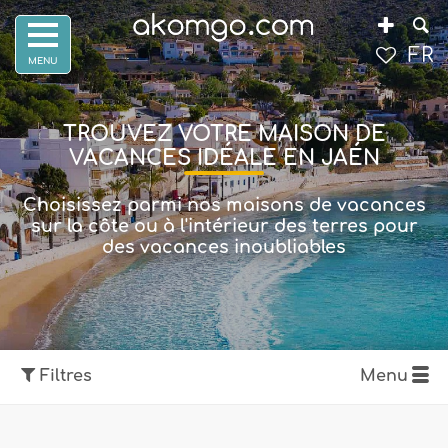
FR
TROUVEZ VOTRE MAISON DE
VACANCES IDÉALE EN JAÉN
Choisissez parmi nos maisons de vacances
sur la côte ou à l'intérieur des terres pour
des vacances inoubliables
Filtres
Menu
Afficher la carte