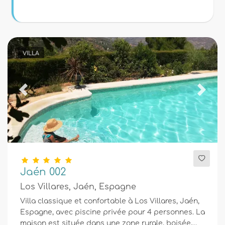
Conditions
Optionnel
VILLA
Distances
Previous
Next
Confort
Jaén 002
Services
Los Villares, Jaén, Espagne
Villa classique et confortable à Los Villares, Jaén,
Espagne, avec piscine privée pour 4 personnes. La
Vues
maison est située dans une zone rurale, boisée,