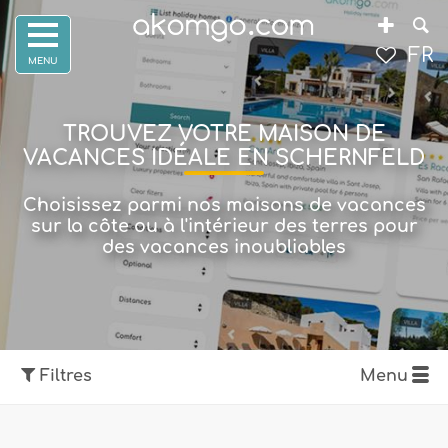
FR
TROUVEZ VOTRE MAISON DE
VACANCES IDÉALE EN SCHERNFELD
Choisissez parmi nos maisons de vacances
sur la côte ou à l'intérieur des terres pour
des vacances inoubliables
Filtres
Menu
Afficher la carte