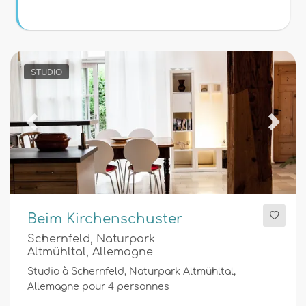
Conditions
Optionnel
STUDIO
Distances
Previous
Next
Confort
Beim Kirchenschuster
Schernfeld, Naturpark
Services
Altmühltal, Allemagne
Studio à Schernfeld, Naturpark Altmühltal,
Allemagne pour 4 personnes
Vues